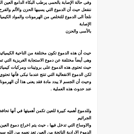
وفى حالة الإصابة بالحمى يرطب البكاء الدامع العين ا
ننفعل حيث أن الدموع التي يسببها الحزن والألم والف
نلجأ الى الدموع للتخلص من الهرمونات والمواد الكيميا
الإصابة
بالأسى والحزن
حيث أن هذه الدموع تكون مختلفة من الناحية الكيميائ
وهى أيضآ مختلفة عن دموع الاستجابة الغريزية التي تس
حيث تحتوى هذه الدموع على بروتينات ومركبات كيميائي
لكن الدموع الانفعالية التي تنتج عندما نبكى فأنها تحتوي على نحو 25 % من بروتين زائد ويكون في الغال
وحيث أن الجسم لا يبدد مادة فقد يعنى هذا أن الهرمو
عند حدوث هذه العملية .
وللدموع أهميه كبيرة للعين تكمن أهميتها في أنها تحا
الجراثيم
والاوساخ التي تدخل فيها ، حيث يتم اخراج دموع العي
الدموع الارادية الناتجة من العين تعد نعمه من الله س