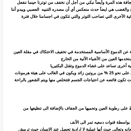
لجافة هذه المرة وأيضآ نبكي من أجل أن نخفف من توترنا حينما ننفعل
رح والغضب هي ايضآ حدث منعكس أي أن مصدره التنبيه العصبي ويبدو أننا
ئية الأخرى التي تصاحب التوتر والتي تتكون في اجسامنا خلال فترة
ية عن الدموع الأساسية المستخدمة في تخفيف الاحتكاك في مقلة العين
تخدمها العين من الأشياء الآتية من الخارج
ة أخرى تساعد على غشاء الدموع وتقتل البكتيريا
ب على هيئة هرمونات
نات تكون فائضه عن احتياجات الجسم فتتخلص منها ويتم الشعور بالراحة
فظ على رطوبة العين وتحميها من الجفاف بالإضافة الى تنظيفها من
ن بواسطة قنوات دمعيه تمر الى الأنف
بحانه وتعالى حيث أنها عملية لا ارادية تحصل عند الانسان حيث ترمش