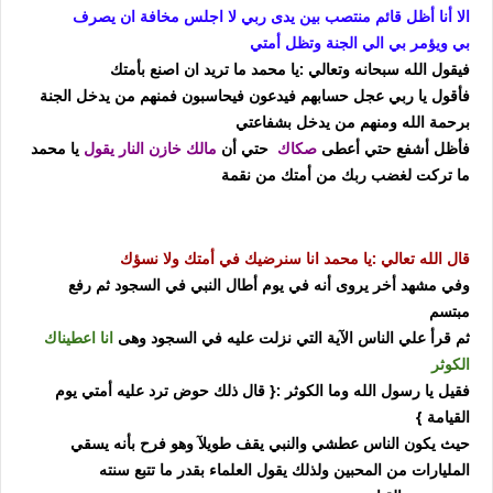
الا أنا أظل قائم منتصب بين يدى ربي لا اجلس مخافة ان يصرف
بي
ويؤمر بي الي الجنة وتظل أمتي
فيقول الله سبحانه وتعالي :
يا محمد ما تريد ان اصنع بأمتك
فأقول يا ربي عجل حسابهم فيدعون فيحاسبون
فمنهم من يدخل الجنة
برحمة الله ومنهم من يدخل بشفاعتي
فأظل أشفع حتي أعطى
صكاك
حتي أن
مالك خازن النار يقول
يا محمد
ما تركت لغضب ربك من أمتك من نقمة
قال الله تعالي :
يا محمد انا سنرضيك في أمتك ولا نسؤك
وفي مشهد أخر يروى أنه في يوم أطال النبي في السجود ثم رفع
مبتسم
ثم قرأ علي الناس الآية التي نزلت عليه في السجود وهى
انا اعطيناك
الكوثر
فقيل يا رسول الله وما الكوثر :{ قال ذلك حوض ترد عليه أمتي يوم
القيامة }
حيث يكون الناس عطشي والنبي يقف طويلآ وهو فرح بأنه يسقي
المليارات من المحبين ولذلك يقول العلماء بقدر ما تتبع سنته