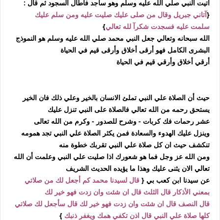
أتيت النبي صلي الله عليه وسلم وهو ساجد فأطال السجود ثم قال :
{
آتاني جبريل وقال من صلى عليك صليت عليه ومن سلم عليك
سلمت عليه فسجدت شكرآ لله تعالي
}
الله سبحانه وتعالي جعل النبي محمد صلي الله عليه وسلم هو النموذج
البشرى الكامل فهو أرقى أخلاق وأرقى قيم في الحياة
أرقي أخلاق وأرقي قيم في الحياة
حيث أن الصلاة علي النبي تملئ الانسان بالخير
وعلي ذلك فان الخير
يستحق رحمه من الله تعالي فالصلاة على النبي تنزل عليك
عشر رحمات فك كربات - وشرح للصدور - وكرم من الله تعالى
وينزل عليك الهدوء والسعادة فمن يكثر الصلاة علي النبي تجد همومه
تنكشف حيث ان كل صلاة علي النبي تقربك خطوة منه
ومن الله عز وجل فما هو شعورك اذا صليت علي النبي وعلمت أن الله
تعالي الان يثنى عليك
وهذا ما يؤيده الحديث الشريف
عن سيدنا ابن كعب بي
{
قال لسيدنا محمد كم أجعل لك من صلاتي
بمعني الأذكار
قال الثلث قال ان شئت وان زدت فهو خير لك
قال النصف قال ان شئت وان زدت فهو خير لك
قال سأجعل لك صلاتي
كلها صلاة علي النبي قال اذن تكفي همك ويغفر ذنبك
}