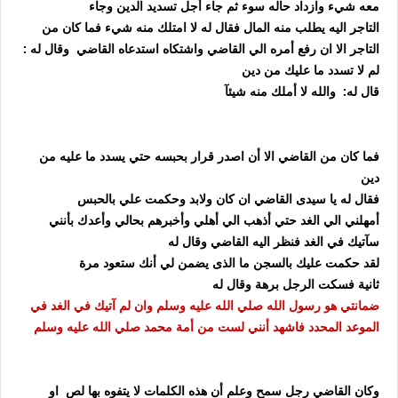
معه شيء وازداد حاله سوء ثم جاء أجل تسديد الدين وجاء
التاجر اليه يطلب منه المال فقال له لا امتلك منه شيء فما كان من
التاجر الا ان رفع أمره الي القاضي واشتكاه
استدعاه القاضي وقال له :
لم لا تسدد ما عليك من دين
قال له: والله لا أملك منه شيئآ
فما كان من القاضي الا أن اصدر قرار بحبسه حتي يسدد ما عليه من
دين
فقال له يا سيدى القاضي ان كان ولابد وحكمت علي بالحبس
أمهلني الي الغد حتي أذهب الي أهلي وأخبرهم بحالي وأعدك بأنني
سآتيك في الغد
فنظر اليه القاضي وقال له
لقد حكمت عليك بالسجن ما الذى يضمن لي أنك ستعود مرة
ثانية
فسكت الرجل برهة وقال له
ضمانتي هو رسول الله صلي الله عليه وسلم وان لم آتيك في الغد في
الموعد المحدد
فاشهد أنني لست من أمة محمد صلي الله عليه وسلم
وكان القاضي رجل سمح وعلم أن هذه الكلمات لا يتفوه بها لص او