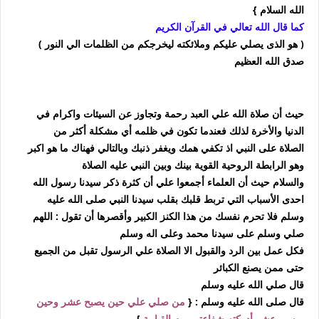
الله السلام }
كما قال الله تعالي في القرآن الكريم
( هو الذى يصلي عليكم وملائكته ليخرجكم من الظلمات الي النور )
صدق الله العظيم
حيث أن صلاة الله علي العبد رحمة وتجاوز عن السيئات واكرام في
الدنيا والأخرة لذلك فعندما تكون في ظلمه أي مشكلة أكثر من
الصلاة على النبي اذ تكفي همك ويغفر ذنبك وبالتالي فهناك ما هو اكبر
وهو الرابطة الروحية القوية بينك وبين النبي عليه الصلاة
والسلام حيث أن العلماء أجمعوا علي أن كثرة ذكر سيدنا رسول الله
احدى الأسباب التي تربط قلبك بقلب سيدنا النبي صلى الله عليه
وسلم فلا تحرم نفسك من هذا الكنز الكبير وأقصرها أن تقول : اللهم
صلي وسلم على سيدنا محمد وعلى اله وسلم
فكل عمل بين الرد والقبول الا الصلاة علي الرسول تقبل من الجميع
حتى ممن يصنع الكبائر
قال صلي الله عليه وسلم
قال صلى الله عليه وسلم : {
من صلي علي حين يصبح عشر وحين
يمسى عشر أدركته شفاعتي يوم القيامة
}