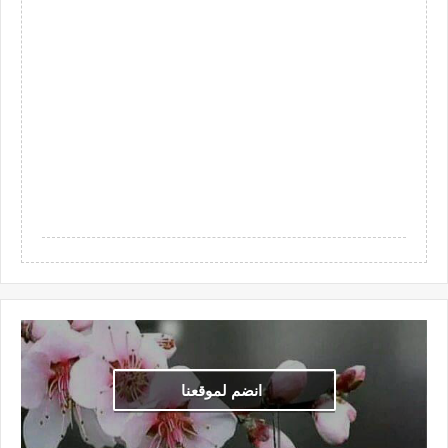
انضم لموقعنا