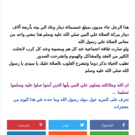
هذا الرجل جاء مديون بمبلغ خمسمائة دينار وعاد الي بيته بأربعة ألاف
دينار
ببركة الصلاة علي النبي صلي الله عليه وسلم
هذا معني واحد من
معاني الصلاة علي رسول الله
ولو صارت ثقافة اجتماعية عند كل هم ومصيبة وعند كل كرب
لانحلت
الكثير من العقد والمشاكل والهموم وانشرحت الصدور
تطيب الحياة بذكر دوما وتنشرح القلوب بالصلاة عليك يا سيدى يا رسول
الله
صلى الله عليه وسلم
ان الله وملائكته يصلون علي النبي يأيها الذين آمنوا صلوا عليه وسلموا
تسليما ....
تعرف على المزيد حول مولد رسول الله وما حدث في هذا اليوم من
معجزات
فيسبوك
تويتر
بنترست