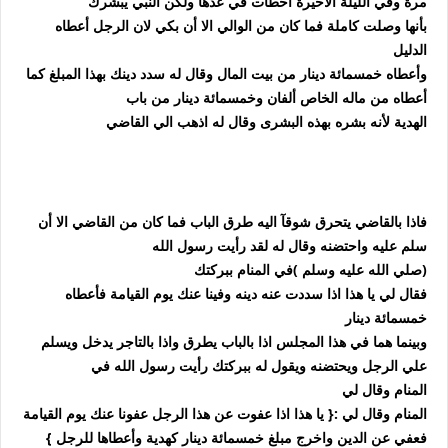
مرة وفي الليلة الأخيرة أخطأت في عدها ولكن النبي يبشرك
بأنها وصلت كاملة
فما كان من الوالي الا أن بكي لان الرجل أعطاه
الدليل
وأعطاه خمسمائة دينار من بيت المال وقال له سدد دينك بهذا المبلغ كما
أعطاه من ماله الخاص ألفان وخمسمائة دينار من باب
الهدية لأنه بشره
بهذه البشرى وقال له اذهب الي القاضي
فاذا بالقاضي يتحرق شوقآ اليه طرق الباب فما كان من القاضي الا أن
سلم عليه واحتضنه وقال له لقد رأيت رسول الله
(صلي الله عليه وسلم )في المنام ببركتك
فقال لي يا هذا اذا سددت عنه دينه وفينا عنك يوم القيامة فأعطاه
خمسمائة دينار
وبينما هما في هذا المجلس اذا بالباب يطرق
واذا بالتاجر يدخل ويسلم
علي الرجل ويحتضنه ويقول له ببركتك رأيت رسول الله في
المنام وقال لي
المنام وقال لي :{ يا هذا اذا عفوت عن هذا الرجل عفونا عنك يوم القيامة
فعفي عن الدين
واخرج مبلغ خمسمائة دينار كهدية وأعطاها للرجل }