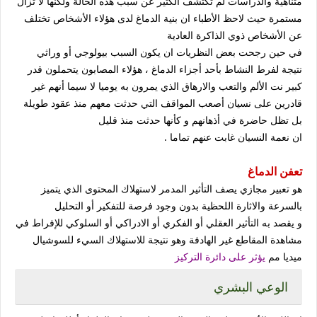
متناهية والدراسات لم تكتشف الكثير عن سبب هذه الحالة ولكنها لا تزال
مستمرة حيث لاحظ الأطباء ان بنية الدماغ لدى هؤلاء الأشخاص تختلف
عن الأشخاص ذوي الذاكرة العادية
في حين رجحت بعض النظريات ان يكون السبب بيولوجي أو وراثي
نتيجة لفرط النشاط بأحد أجزاء الدماغ ، هؤلاء المصابون يتحملون قدر
كبير نت الألم والتعب والارهاق الذي يمرون به يوميا لا سيما أنهم غير
قادرين على نسيان أصعب المواقف التي حدثت معهم منذ عقود طويلة
بل تظل حاضرة في أذهانهم و كأنها حدثت منذ قليل
ان نعمة النسيان غابت عنهم تماما .
تعفن الدماغ
هو تعبير مجازي يصف التأثير المدمر لاستهلاك المحتوى الذي يتميز
بالسرعة والاثارة اللحظية بدون وجود فرصة للتفكير أو التحليل
و يقصد به التأثير العقلي أو الفكري أو الادراكي أو السلوكي للإفراط في
مشاهدة المقاطع غير الهادفة وهو نتيجة للاستهلاك السيء للسوشيال
ميديا مم
يؤثر على دائرة التركيز
الوعي البشري