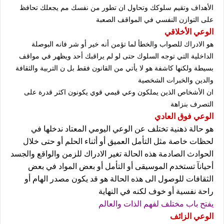
الأهداف وتقيم سلوكك وتحاول ان تطور من نفسك مم يجعلك تحافظ
على التوازن النفسي في المواقف الصعبة
الوعي الأخلاقي
هو الادراك للصواب والخطأ لما تؤمن أنه خير أو شر فانه البوصلة
الداخلية التي توجه السلوك حتى لو لم يراقبك أحد ويظهر في مواقف
بسيطة ولكنها كاشفة هو لا يأتي من القانون فقط بل ن التربية والثقافة
والدين والخبرات الشخصية
ان الأشخاص الذين يملكون وعي قيمي قوي يكونون اكثر قدرة على
التصرف بنزاهة
الوعي فوق العادي
هو حالة ذهنية تختلف عن الوعي اليومي المعتاد ندخلها في
لحظات خاصة مثل التأمل العميق أو أثناء الحلم أو حتى خلال
الحوادث الصادمة هذه الحالة تغير الادراك للزمن والواقع والجسد
أحيانآ تستخدم الموسيقى أو التأمل أو بعض المواد في بعض
الثقافات للوصول الى هذه الحالة هو قد يكون مصدر الهام أو
راحة نفسية أو خوف لكنه في النهاية
يفتح باب مختلف لفهم الذات والعالم
الوعي الزائف