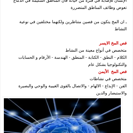
الإنسان للإصابة في فترة من حياته فان المناطق السليمة في الدماغ
تعوض وظائف المناطق المتضررة
ـ ان المخ يتكون من فصين متناظرين ولكنهما مختلفين في نوعية
النشاط
فص المخ الايسر
متخصص في أنواع معينة من النشاط
الكلام - النطق - الكتابة - المنطق - الهندسة - الأرقام و الحسابات
والتكنولوجيا بشكل عام
فص المخ الأيمن
متخصص في نشاطات
الفن - الإبداع - الالهام - والاتصال بالقوى الغيبية والوحي والبصيرة
والاستبصار والدين