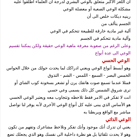
ان اللغز الأكبر متعلق بالوعي البشري لدرجة ان العلماء أطلقوا عليه
مشكلة الوعي الصعبة أو معضلة الوعي
رينيه ديكات خلص الى أن
الجسم يتألف من
آلية غير مادية خارقة للطبيعة تتحكم في الوعي
وآلية مادية تتحكم في الجسم
وعلى الرغم من صعوبة معرفة ماهية الوعي حقيقة ولكن يمكننا تقسيم
الوعي الى عدة أنواع
الوعي الحسي
وهو أبسط أنواع الوعي ويعني ادراكك لما يحدث حولك من خلال الحواس
الخمس البصر - السمع - اللمس - الشم - التذوق
فمثلا عندما تسمع صوت هاتفك يرن أو تشعر بسخونة كوب الشاي أو
ترى شروق الشمس كل ذلك يسمى وعي حسي
انت لا تفكر في الامر فقط تلاحظه وتتجاوب معه ويعتبر الوعي الحسي
هو الأساس الذي يبنى عليه كل أنواع الوعي الأخرى لأنه يوفر لنا تواصل
مباشر مع الواقع ويربطنا به
الوعي الذاتي
يعني ان تدرك أنك موجود وأنك تفكر وتلاحظ مشاعرك وتفهم من تكون
وهو لا يحدث تلقائيا بل هو نظرة داخلية الى نفسك وهو الذي يجعلك تضع