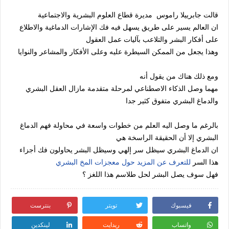
قالت جابرييلا راموس مديرة قطاع العلوم البشرية والاجتماعية
ان العالم يسير على طريق يسهل فيه فك الإشارات الدماغية والاطلاع
على أفكار البشر والتلاعب بآليات عمل العقول
وهذا يجعل من الممكن السيطرة عليه وعلى الأفكار والمشاعر والنوايا
ومع ذلك هناك من يقول أنه
مهما وصل الذكاء الاصطناعي لمرحلة متقدمة مازال العقل البشري
والدماغ البشري متفوق كثير جدا
بالرغم ما وصل اليه العلم من خطوات واسعة في محاولة فهم الدماغ
البشري إلا أن الحقيقة الراسخة هي
ان الدماغ البشري سيظل سر إلهي وسيظل البشر يحاولون فك أجزاء
هذا السر
للتعرف عن المزيد حول معجزات المخ البشري
فهل سوف يصل البشر لحل طلاسم هذا اللغز ؟
فيسبوك
تويتر
بنترست
واتساب
ريدايت
لينكدين