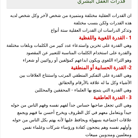
قدرات العقل البشري
ان القدرات العقلية مختلفة ومتميزة من شخص لأخر وكل شخص لديه
هذه القدرات ولكن بنسب مختلفة
وتذكر الدراسات ان القدرات العقلية ستة أنواع
1 - القدرة اللغوية واللفظية
وهي القدرة على تخزين واستدعاء عدد كبير من الكلمات وبلغات مختلفة
والقدرة على استخدام الكلمات المناسبة للتعبير عن المقصود
وهو الثراء اللغوي ويكون ابداعهم كمؤلفين أو روائيين أو شعراء
2- القدرة الحسابية أو المنطقية
وهي القدرة على التفكير المنطقي المرتب واستنتاج العلاقات بين
الأشياء وكل ما له علاقة بالأرقام والحقائق
وهي القدرة التي يتمتع بها العلماء - المحققين والمحللين
3 - القدرة العاطفية
وهي التي تجعل صاحبها حساس جدآ لفهم نفسه وفهم الناس من حوله
جيدآ ويتعامل معهم في كل الظروف ويخرج أحسن ما فيهم ويجمع
علاقات اجتماعية بسهولة ويحافظ عليها لأنه يهتم بكل الناس من حوله
وأولهم نفسه وهم ينجحون كقادة ورؤساء شركات وعلماء نفس
ومعلمين ومندوبين مبيعات