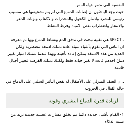
النفسية التي تدمر حياة الناس
حيث وجد الباحثون ان إصابات الدماغ التي لم يتم تشخيصها هي متسبب
رئيسي للتشرد وادمان الكحول والمخدرات والاكتئاب ونوبات الذعر
والانتحار واضطراب نقص الانتباه وفرط النشاط
ـ SPECT هي تقنية تبحث في تدفق الدم ونشاط الدماغ وبها تم معرفة
ان الناس التي تقوم بأشياء سيئة عادة تمتلك ادمغة مضطربة ولكن
العديد من هذه الادمغة يمكن إعادة تأهيله وبهذا عندما تمتلك امتياز تغيير
دماغ احدهم فانت لا تغير حياته فقط ولكنك تمتلك الفرصة لتغيير أجيال
قادمة
ـ ان العنف المنزلي على الأطفال له نفس التأثير السلبي على الدماغ في
حالة القتال في الحروب
لزيادة قدرة الدماغ البشري وقوته
1- القيام بأشياء جديدة دائما مم يخلق مسارات عصبية جديدة تزيد من
نسبة الذكاء