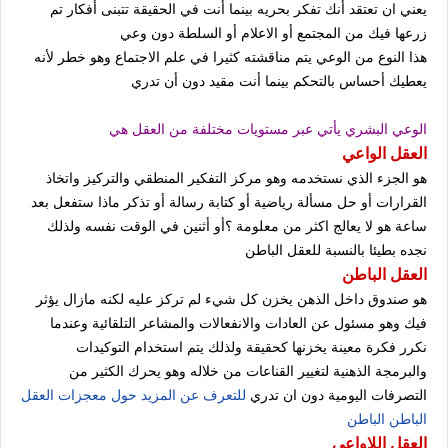
يعني ان تعتقد أنك تفكر بحريه بينما أنت في الحقيقة تتبنى أفكار تم
زرعها فيك من المجتمع أو الاعلام أو السلطة دون وعي
هذا النوع من الوعي يتم مناقشته كثيرا في علم الاجتماع وهو خطر لأنه
يعطيك أحساس بالتحكم بينما أنت مقيد دون أن تدري
الوعي البشري يأتي عبر مستويات مختلفة من العقل هي
العقل الواعي
هو الجزء الذي نستخدمه وهو مركز التفكير المنطقي والتركيز واتخاذ
القرارات أو حل مسألة رياضية أو كتابة رسالة أو تذكر ماذا ستفعل بعد
ساعة هو لا يعالج اكثر من معلومة ؟أو أثنين في الوقت نفسه ولذلك
نجده بطيئا بالنسبة للعقل الباطن
العقل الباطن
هو صندوق داخل الذهن يخزن كل شيء لم تركز عليه لكنه مازال يؤثر
فيك وهو مسئول عن العادات والانفعالات والمشاعر التلقائية وعندما
نكرر فكرة معينة يخزنها كحقيقة ولذلك يتم استخدام التوكيدات
والبرمجة الذهنية لتغيير القناعات من خلاله وهو يحرك الكثير من
التصرفات اليومية دون ان تدري
للتعرف عن المزيد حول معجزات العقل
الباطن الباطن
العقل اللاواعي