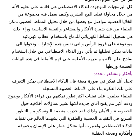
كل البرمجيات الموجودة للذكاء الاصطناعي هي قائمة على تعليم الألة
من خلال محاولة تقليد المخ البشري وكيف يعمل فيه مجموعة من
الخلايا العصبية تتواصل مع بعضها من خلال تحليل النشاط العصبي تمكن
العلماء من فك شفرة الأفكار والمشاعر والتقنية الأساسية وراء ذلك
هي تسجيل النشاط الكهربائي للدماغ باستخدام أقطاب كهربائية
موضوعة على فروة الرأس والتي تقيس هذه الإشارات وتحولها الى
بيانات يمكن تحليلها ثم يأتي دور الذكاء الاصطناعي من خلال استخدام
نماذج تعلم الألة يتم تدريب الأنظمة على فهم الأنماط في هذه البيانات
العصبية وربطها
بأفكار ومشاعر محددة
تخيل أنك تفكر في صورة معينة فان الذكاء الاصطناعي يمكن التعرف
على تلك الفكرة بناء على الأنماط العصبية المسجلة
العلماء يعلمون على تقنيات اكثر تطور تمكنهم من قراءة الأفكار بوضوح
ودقة أكبر مم يفتح آفاق جديدة لكنها تشير تساؤلات أخلاقية حول
الخصوصية و الأمان ولذلك فقد حذرت منظمة اليونسكو من التطور
السريع في التقنيات العصبية والطفرة التي يشهدها العالم في تقنيات
الذكاء الاصطناعي واعتبرت أنها تشكل خطر على الإنسان وحقوقه
وأفكاره وصحته العقلية