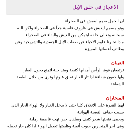
الاعجاز في خلق الإبل
ان الجمل صمم ليعيش في الصحراء
وهو مصمم ليعيش في ظروف قاسية جدآ في الصحراء ولكن الله
سبحانه وتعالى خلقه ليتمكن من العيش والبقاء في الصحراء
ماذا تخبرنا علوم الاحياء عن صفات الإبل الجسدية والتشريحية وعن
وظائف أعضائها المميزة
العينان
ترتفعان فوق الرأس أهدابها كثيفة ومتداخلة لتمنع دخول الغبار
ولها جفون شفافة اذا ثار الغبار تغلق عيونها وترى من خلال الطبقة
الشفافة
المنخاران
لهما القدرة على الانغلاق كليا حتى لا يدخل الغبار ولا الهواء الحار الذي
يسبب جفاف القصبة الهوائية
ويحمي فتحتها شعر كثيف ويغلقان حين تهب عاصفة رملية
وفي اخر المنخارين جيوب أنفية وظيفتها تعديل الهواء اذا كان حار تجعله