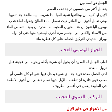
الجمل ذو السنامين
يتحمل أكثر من خمسين درجة تحت الصفر
الإبل لها كليه من وظائفها تنقية المياه اذا شربت مياه مالحة جدآ تنقيها
وهي تعمل أقوى من الفلتر حيث تفصل الماء المالح وتحوله لماء عذب
ويقول الباحثون ان هذا الحيوان العجيب له القدرة ان يعيد امتصاص الماء
من الأمعاء والكلى الى الجسم مرة أخرى ليستفيد منها حتى ان بوله
وبرازه شديدي التركيز للحفاظ على كل قطرة ماء
الجهاز الهضمي العجيب
لعاب الجمل له القدرة أن يحول أي شيء يأكله ويحوله الى عجينة قبل
نزول المعدة
لدى الجمل معدة قوية جدآ أي شيء يدخل فيها حتى لو كان قاسي أو
صلب فهي قادرة ان تطحنه ، الإبل لديها نظام هضمي من أقوى الأنظمة
في الطبيعة يعمل في أقسى الظروف
التركيب الدموي العجيب
من الاعجاز في خلق الإبل