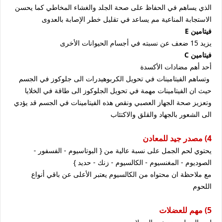
الذي يساهم في الحفاظ على صحة الجلد والغشاء المخاطي كما يحسن
الاستجابة المناعية مم يساعد في تقليل خطر الإصابة بالعدوى
فيتامين E
يزيد 15 ضعف عن نسبته في أجسام الحيوانات الأخرى
فيتامين C
أحد أهم مضادات الأكسدة
وتساهم الفيتامينات في تحويل الكربوهيدرات الى جلوكوز في الجسم
حيث ان الفيتامينات مهمة في تحويل الجلوكوز الى طاقة في الخلايا
وتعزيز صحة الجهاز العصبي ونقص هذه الفيتامينات في الجسم قد يؤدي
الى الشعور بالجهاد والقلق والاكتئاب
4) مصدر جيد للمعادن
يحتوي لحم الجمل على نسبة عالية من { البوتاسيوم - الفسفور -
الصوديوم - المغنسيوم - الكالسيوم - زنك - حديد }
مع ملاحظة ان محتواه من الكالسيوم يعتبر الأعلى عن باقي أنواع
اللحوم
5) مهم للعضلات