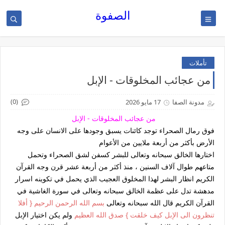
الصفوة
تأملات
من عجائب المخلوقات - الإبل
(0)
مدونة الصفا
17 مايو 2026
من عجائب المخلوقات - الإبل
فوق رمال الصحراء توجد كائنات يسبق وجودها على الانسان على وجه
الأرض بأكثر من أربعة ملايين من الأعوام
اختارها الخالق سبحانه وتعالى للبشر كسفن لشق الصحراء وتحمل
متاعهم طوال آلاف السنين ، منذ أكثر من أربعة عشر قرن وجه القرآن
الكريم انظار البشر لهذا المخلوق العجيب الذي يحمل في تكوينه اسرار
مدهشة تدل على عظمة الخالق سبحانه وتعالى في سورة الغاشية في
القرآن الكريم قال الله سبحانه وتعالى
بسم الله الرحمن الرحيم { أفلا
تنظرون الى الإبل كيف خلقت } صدق الله العظيم
ولم يكن اختيار الإبل