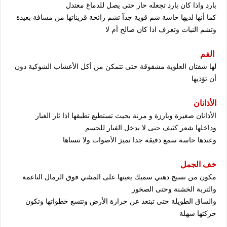
بارد واذا كان بارد تجعله حار حتى يصل للدماغ معتدل
كما أنها لديها حاسة شم قوية جدآ تشم رائحة قريناتها من مسافة بعيدة
وتشم النبات وتعرف اذا كان صالح أم لا
الفم
لها شفتان العلوية مشقوقة حتى تتمكن من أكل الأعشاب الشوكية دون
أن تؤذيها
الأذانان
الأذانان صغيرة وبارزة و مرنة بحيث تستطيع تطبقها اذا ثار الغبار
وداخلها شعر كثيف حتى لا يدخل الغبار للجسم
وعندها حاسة سمع دقيقة جدا تميز الأصوات ولا تنساها
خف الجمل
مكون من نسيج دهني سميك يعينها على المشي فوق الرمال الناعمة
والتربة الخشنة وحتى الصخور
والساق الطويلة حتى تبتعد عن حرارة الأرض وتتسع خطواتها وتكون
حركتها سهلة