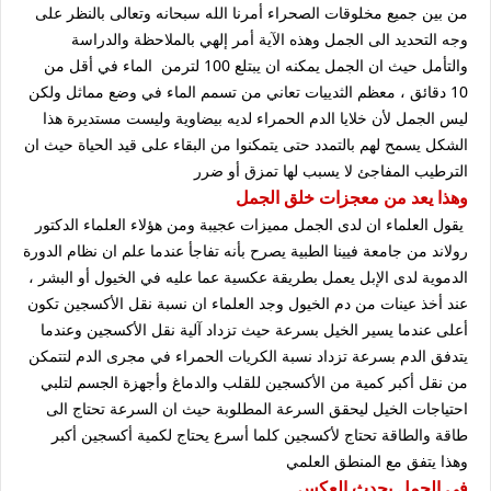
من بين جميع مخلوقات الصحراء أمرنا الله سبحانه وتعالى بالنظر على
وجه التحديد الى الجمل وهذه الآية أمر إلهي بالملاحظة والدراسة
والتأمل حيث ان الجمل يمكنه ان يبتلع 100 لترمن الماء في أقل من
10 دقائق ، معظم الثدييات تعاني من تسمم الماء في وضع مماثل ولكن
ليس الجمل لأن خلايا الدم الحمراء لديه بيضاوية وليست مستديرة هذا
الشكل يسمح لهم بالتمدد حتى يتمكنوا من البقاء على قيد الحياة حيث ان
الترطيب المفاجئ لا يسبب لها تمزق أو ضرر
وهذا يعد من معجزات خلق الجمل
يقول العلماء ان لدى الجمل مميزات عجيبة ومن هؤلاء العلماء الدكتور
رولاند من جامعة فيينا الطبية يصرح بأنه تفاجأ عندما علم ان نظام الدورة
الدموية لدى الإبل يعمل بطريقة عكسية عما عليه في الخيول أو البشر ،
عند أخذ عينات من دم الخيول وجد العلماء ان نسبة نقل الأكسجين تكون
أعلى عندما يسير الخيل بسرعة حيث تزداد آلية نقل الأكسجين وعندما
يتدفق الدم بسرعة تزداد نسبة الكريات الحمراء في مجرى الدم لتتمكن
من نقل أكبر كمية من الأكسجين للقلب والدماغ وأجهزة الجسم لتلبي
احتياجات الخيل ليحقق السرعة المطلوبة حيث ان السرعة تحتاج الى
طاقة والطاقة تحتاج لأكسجين كلما أسرع يحتاج لكمية أكسجين أكبر
وهذا يتفق مع المنطق العلمي
في الجمل يحدث العكس