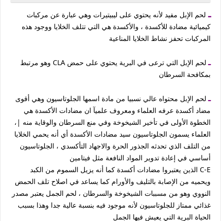
ـ
لحم الإبل مفيد لأنه يحتوي على ليبيتيرات وهي عبارة عن مركبات
كيميائية مضادة للأكسدة ، والأكسدة هي التي تتلف الخلايا ووجود هذه
المركبات تحفز نشاط الخلايا المناعية
ـ
لحم الإبل التي ترعى في البرية يحتوي على حمض CLA وهو مرتبط
بمكافحة السرطان
ـ
لحم الإبل محتواه عالي نسبيا من مادة اسمها الجلوتاسيون وهي أقوى
مضاد أكسدة عرفه العلماء ومعروف علميآ ان مضادات الأكسدة هي
الخطوة الأولى في تأخير الشيخوخة وفي منع السرطان والوقاية منه |،
العلماء يسمون الجلوتاسيون سيد مضادات الأكسدة أي أنه يحمي الخلايا
من التلف الذي تحدثه الجذور الحرة والاجهاد التأكسدي ، الجلوتاسيون
أساسي في إعادة تدوير المواد النافعة مثل فيتامين
C-E الذين يعتبروا مضادات أكسدة كما أنه يزيل السموم من الكبد
ويحميه من الإصابة بالتليف والأورام كما يساعد في اصلاح تلف الحمض
النووي وهو من مسببات الشيخوخة والسرطان ، لحم الجمل يعتبر مصدر
غذائي ممتاز للجلوتاسيون لأنه موجود فيه بنسبة عالية جدا وهذا بسبب
الحياة البرية التي يعيش فيها الجمل