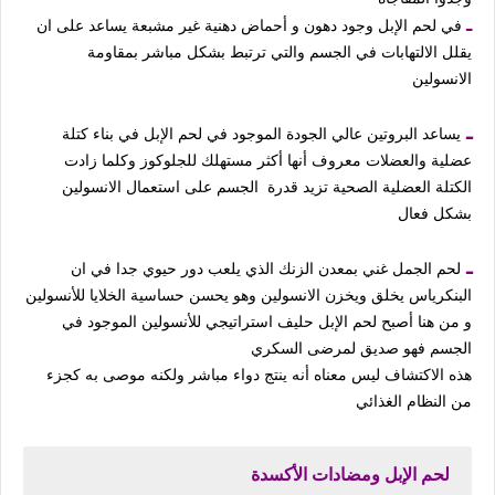
ـ
في لحم الإبل وجود دهون و أحماض دهنية غير مشبعة يساعد على ان
يقلل الالتهابات في الجسم والتي ترتبط بشكل مباشر بمقاومة
الانسولين
ـ
يساعد البروتين عالي الجودة الموجود في لحم الإبل في بناء كتلة
عضلية والعضلات معروف أنها أكثر مستهلك للجلوكوز وكلما زادت
الكتلة العضلية الصحية تزيد قدرة الجسم على استعمال الانسولين
بشكل فعال
ـ
لحم الجمل غني بمعدن الزنك الذي يلعب دور حيوي جدا في ان
البنكرياس يخلق ويخزن الانسولين وهو يحسن حساسية الخلايا للأنسولين
و من هنا أصبح لحم الإبل حليف استراتيجي للأنسولين الموجود في
الجسم فهو صديق لمرضى السكري
هذه الاكتشاف ليس معناه أنه ينتج دواء مباشر ولكنه موصى به كجزء
من النظام الغذائي
لحم الإبل ومضادات الأكسدة