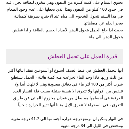
يحتوي السنام على كمية كبيرة من الدهون وهي مخزن للطاقة تخزن فيه
في حدود 100 كيلو من الدهون وهذا الذي يجعلها على عدم وجود الطعام
في هذا السنم تتحول الشحوم الى مياه عند الاحتياج بطريقة كيميائية
يعجز العلم عن مضاهاتها
بحيث اذا جاع الجمل يتحول الدهن لأمداد الجسم بالطاقة و اذا عطش
يتحول الدهن الى ماء
قدرة الجمل على تحمل العطش
أنها تتحمل العطش في قيظ الصيف أسبوع أو أسبوعين تفقد اثنائها أكثر
من ثلث وزنها فاذا وجد الماء تجرعت منه كمية هائلة ، الجمل يستطيع
شرب أكثر من 100 لتر ماء في دقائق معدودة وهي لا تلهث أبدآ ولا
تتنفس من أفواهها ولا تتعرق الا بنسبة ضئيلة بسبب قلة انتشار الغدد
العرقية في أجسامها مم يقلل من فقدان مخزونها المائي عن طريق
التعرق ، في الصحراء لا تتعرق الإبل مثلنا أنها تدير الحرارة داخليآ
في النهار يمكن ان ترتفع درجة حرارة أجسامها الى 41,7 درجة مئوية
وتنخفض في الليل الى 34 درجة مئوية