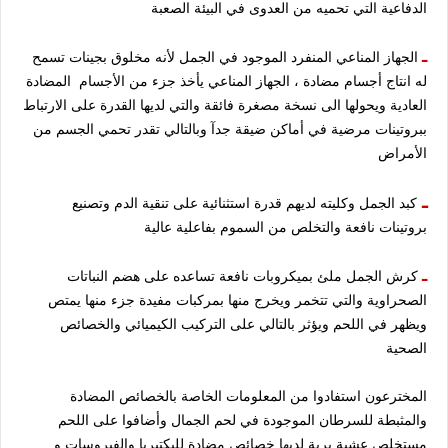
الدفاعية التي تحميه من العدوى في البيئة الصعبة
ـ
الجهاز المناعي المنفرد الموجود في الجمل لأنه مخلوق بجينات تسمح
له انتاج أجسام مضادة ، الجهاز المناعي يأخذ جزء من الأجسام المضادة
العادية ويحولها الى نسخة مصغرة فائقة والتي لديها القدرة على الارتباط
ببروتينات مرضية في أماكن ضيقة جدآ وبالتالي تقدر تحمي الجسم من
الأمراض
ـ
كبد الجمل وكليته لديهم قدرة استثنائية على تنقية الدم وتصنيع
بروتينات نافعة والتخلص من السموم بفاعلية عالية
ـ
كرش الجمل ملئ بميكروبات نافعة تساعده على هضم النباتات
الصحراوية والتي تتخمر ويخرج منها بمركبات مفيدة جزء منها يمتص
ويظهر في اللحم ويؤثر بالتالي على التركيب الكيميائي والخصائص
الصحية
المخترعون استفادوا من المعلومات الخاصة بالخصائص المضادة
والمثبطة للسرطان الموجودة في لحم الجمال وأضافوا على اللحم
مستخلص عشبة برية لديها خصائص مضادة للبكتيريا والفيروسات و