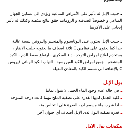
ـ
حليب الإبل له تأثير على الأمراض المناعية ويؤدي الى تسكين الجهاز
المناعي و خصوصآ الصدفية و الروماتيد حقق نتائج مذهلة وكذلك له تأثير
إيجابي على الاكزيما
ـ
حليب الإبل يحتوي على البوتاسيوم والمنجنيز والبروتين بنسبة عالية
جدا كما يحتوي على فيتامين C ثلاثة اضعاف ما يحتويه حليب الابقار ،
يستخدم لعلاج امراض التوحد - داء السكري - ارتفاع ضغط الدم - الكبد
المتشحم - جميع امراض الكبد الفيروسية - التهاب الكبد الوبائي فيروس
C بالإضافة الى تسمم الكبد بالمعادن الثقيلة
بول الإبل
ـ
في حالة عدم وجود الماء الجمل لا يتبول تماما
ـ
كلية الجمل لديها القدرة على تصفية الملح مهما كانت درجة الملوحة
ـ
اذا شرب ماء مسمم لديه القدرة على التخلص منه
ـ
قدرة تصفية البول لدى الإبل أضعاف أي حيوان آخر
مكونات بول الإبل