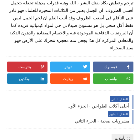
ترحم وعطش يكاد يفتك البشر ، الله وهبه قدرات مذهلة تجعله يتحمل
أقسى الظروف، ان الجمل يعتبر من الكائنات المحيرة للعلماء فهو قادر
على التأقلم في أصعب الظروف وقد أثبت العلم ان لحم الجمل ليس
فقط أكل صحي بل هو مستودع صيدلاني حي لمواد كيميائية فريدة كما
أن البروتينات الدفاعية الموجودة فيه والاجسام المضادة والدهون الذكية
والمعادن المركزة كل هذا يجعل منه معجزة تتحرك على الأرض فهو
سيد الصحراء
فيسبوك
تويتر
بنترست
واتساب
ريدايت
لينكدين
المقال التالي
أحلى أكلات الطواجن - الجزء الأول
المقال السابق
مشروبات صحية - الجزء الثاني
تأملات