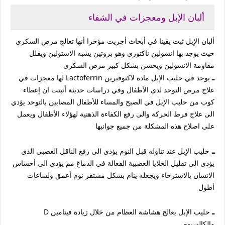
ألبان الإبل ومعجزات في الشفاء
ألبان الإبل ثبت يقينا في أبحاث أجريت مؤخرا أنها تعالج مرض السكري
حيث يوجد بها انسولين ناكتوري وهو بروتين يشبه الاستولين ويقلل
مقاومة الانسولين ويحسن بشكل كبير مرض السكري
ـ
يوجد في حليب الإبل مادة لاكتوفيرين Lactoferrin لها معجزات في
علاج مرض التوحد لدى الأطفال وفي دراسات حديثة أثبتت ان إعطاء
كوب من حليب الإبل في الصبح والمساء للأطفال المصابين بالتوحد يؤدي
الى علاج فرط الحركة والى رفع الكفاءة الذهنية لهؤلاء الأطفال ويعمل
على اصلاح هذه المشكلة من جميع جوانبها
ـ
حليب الإبل عند تناوله قبل النوم يؤدي الى رفع الناقل العصبي الذي
يؤدي الى تقليل الخلايا العصبية الفعالة في الدماغ مم يؤدي الى أحساس
الانسان بالاسترخاء ويجعله ينام بشكل مستقر نوم أعمق ولساعات
أطول
ـ
حليب الإبل يعالج هشاشة العظام من خلال زيادة فيتامين D
والكالسيوم