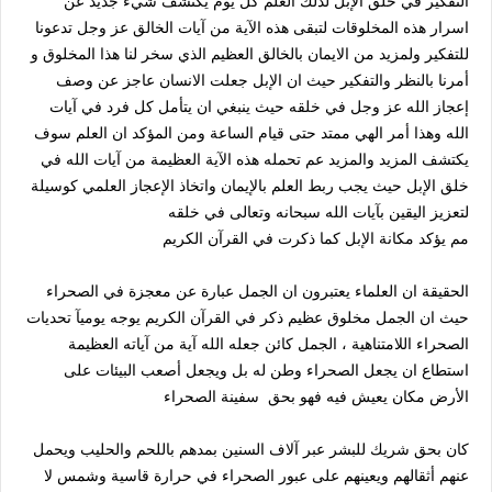
التفكير في خلق الإبل لذلك العلم كل يوم يكتشف شيء جديد عن
اسرار هذه المخلوقات لتبقى هذه الآية من آيات الخالق عز وجل تدعونا
للتفكير ولمزيد من الايمان بالخالق العظيم الذي سخر لنا هذا المخلوق و
أمرنا بالنظر والتفكير حيث ان الإبل جعلت الانسان عاجز عن وصف
إعجاز الله عز وجل في خلقه حيث ينبغي ان يتأمل كل فرد في آيات
الله وهذا أمر الهي ممتد حتى قيام الساعة ومن المؤكد ان العلم سوف
يكتشف المزيد والمزيد عم تحمله هذه الآية العظيمة من آيات الله في
خلق الإبل حيث يجب ربط العلم بالإيمان واتخاذ الإعجاز العلمي كوسيلة
لتعزيز اليقين بآيات الله سبحانه وتعالى في خلقه
مم يؤكد مكانة الإبل كما ذكرت في القرآن الكريم
الحقيقة ان العلماء يعتبرون ان الجمل عبارة عن معجزة في الصحراء
حيث ان الجمل مخلوق عظيم ذكر في القرآن الكريم يوجه يوميآ تحديات
الصحراء اللامتناهية ، الجمل كائن جعله الله آية من آياته العظيمة
استطاع ان يجعل الصحراء وطن له بل ويجعل أصعب البيئات على
الأرض مكان يعيش فيه فهو بحق سفينة الصحراء
كان بحق شريك للبشر عبر آلاف السنين بمدهم باللحم والحليب ويحمل
عنهم أثقالهم ويعينهم على عبور الصحراء في حرارة قاسية وشمس لا