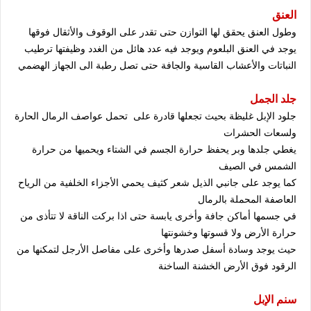
العنق
وطول العنق يحقق لها التوازن حتى تقدر على الوقوف والأثقال فوقها
يوجد في العنق البلعوم ويوجد فيه عدد هائل من الغدد وظيفتها ترطيب
النباتات والأعشاب القاسية والجافة حتى تصل رطبة الى الجهاز الهضمي
جلد الجمل
جلود الإبل غليظة بحيث تجعلها قادرة على تحمل عواصف الرمال الحارة
ولسعات الحشرات
يغطي جلدها وبر يحفظ حرارة الجسم في الشتاء ويحميها من حرارة
الشمس في الصيف
كما يوجد على جانبي الذيل شعر كثيف يحمي الأجزاء الخلفية من الرياح
العاصفة المحملة بالرمال
في جسمها أماكن جافة وأخرى يابسة حتى اذا بركت الناقة لا تتأذى من
حرارة الأرض ولا قسوتها وخشونتها
حيث يوجد وسادة أسفل صدرها وأخرى على مفاصل الأرجل لتمكنها من
الرقود فوق الأرض الخشنة الساخنة
سنم الإبل