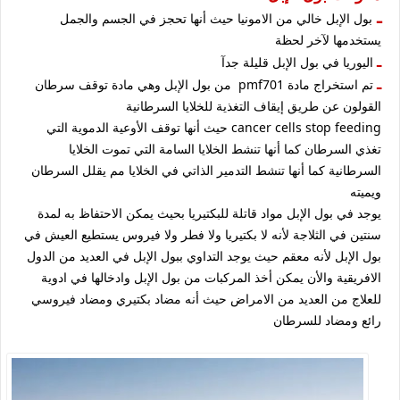
ـ
بول الإبل خالي من الامونيا حيث أنها تحجز في الجسم والجمل
يستخدمها لآخر لحظة
ـ
اليوريا في بول الإبل قليلة جدآ
ـ
تم استخراج مادة pmf701
من بول الإبل وهي مادة توقف سرطان
القولون عن طريق إيقاف التغذية للخلايا السرطانية
cancer cells stop feeding حيث أنها توقف الأوعية الدموية التي
تغذي السرطان كما أنها تنشط الخلايا السامة التي تموت الخلايا
السرطانية كما أنها تنشط التدمير الذاتي في الخلايا مم يقلل السرطان
ويميته
يوجد في بول الإبل مواد قاتلة للبكتيريا بحيث يمكن الاحتفاظ به لمدة
سنتين في الثلاجة لأنه لا بكتيريا ولا فطر ولا فيروس يستطيع العيش في
بول الإبل لأنه معقم حيث يوجد التداوي ببول الإبل في العديد من الدول
الافريقية والأن يمكن أخذ المركبات من بول الإبل وادخالها في ادوية
للعلاج من العديد من الامراض حيث أنه مضاد بكتيري ومضاد فيروسي
رائع ومضاد للسرطان