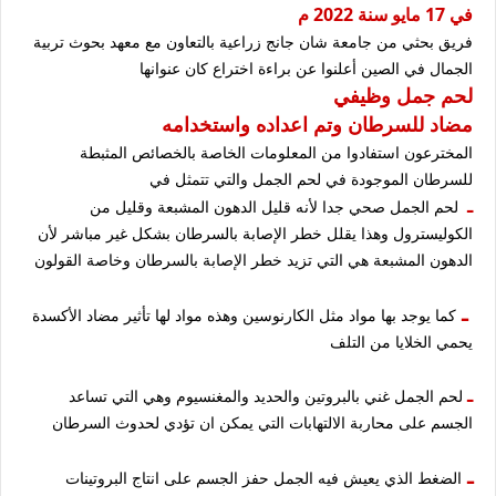
في 17 مايو سنة 2022 م
فريق بحثي من جامعة شان جانج زراعية بالتعاون مع معهد بحوث تربية
الجمال في الصين أعلنوا عن براءة اختراع كان عنوانها
لحم جمل وظيفي
مضاد للسرطان وتم اعداده واستخدامه
المخترعون استفادوا من المعلومات الخاصة بالخصائص المثبطة
للسرطان الموجودة في لحم الجمل والتي تتمثل في
ـ
لحم الجمل صحي جدا لأنه قليل الدهون المشبعة وقليل من
الكوليسترول وهذا يقلل خطر الإصابة بالسرطان بشكل غير مباشر لأن
الدهون المشبعة هي التي تزيد خطر الإصابة بالسرطان وخاصة القولون
ـ
كما يوجد بها مواد مثل الكارنوسين وهذه مواد لها تأثير مضاد الأكسدة
يحمي الخلايا من التلف
ـ
لحم الجمل غني بالبروتين والحديد والمغنسيوم وهي التي تساعد
الجسم على محاربة الالتهابات التي يمكن ان تؤدي لحدوث السرطان
ـ
الضغط الذي يعيش فيه الجمل حفز الجسم على انتاج البروتينات