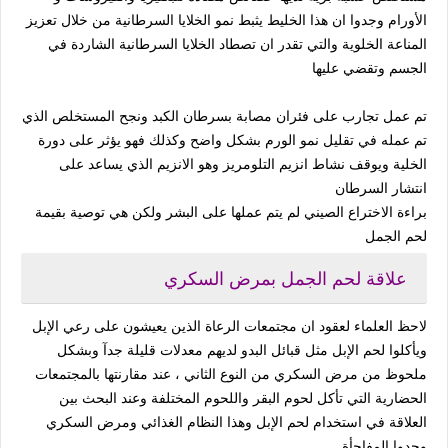
الأورام وجدوا ان هذا الخليط يثبط نمو الخلايا السرطانية من خلال تعزيز
المناعة الخلوية والتي تقدر ان تصطاد الخلايا السرطانية الشاردة في
الجسم وتقضي عليها
تم عمل تجارب على فئران مصابة بسرطان الكبد ونجح المستخلص الذي
تم عمله في تقليل نمو الورم بشكل واضح وكذلك فهو يؤثر على دورة
الخلية ويوقف نشاط انزيم التلومريز وهو الانزيم الذي يساعد على
انتشار السرطان
براءة الاختراع الصيني لم يتم عملها على البشر ولكن هي توصية بقيمة
لحم الجمل
علاقة لحم الجمل بمرض السكري
لاحظ العلماء لعقود ان مجتمعات الرعاة الذين يعيشون على رعي الإبل
ويأكلوا لحم الإبل مثل قبائل البدو لديهم معدلات قليلة جدآ وبشكل
ملحوظ من مرض السكري من النوع الثاني ، عند مقارنتها بالمجتمعات
الحضارية التي تأكل لحوم البقر واللحوم المختلفة وعند البحث بين
العلاقة في استخدام لحم الإبل وهذا النظام الغذائي ومرض السكري
وجدوا المفاجأة