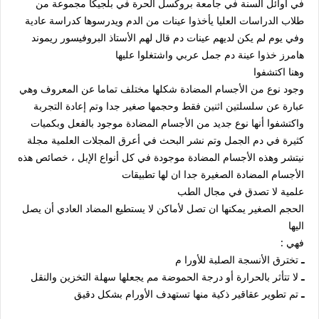
في أوائل السنة في جامعة بروكسل الحرة في بلجيكا مجموعة من
طلاب الدراسات العليا يأخذوا عينات من الدم ويدرسوها كدراسة عادية
وفي يوم لم يكن لديهم عينات دم قال لهم الأستاذ البروفيسور ريموند
هامرز خذوا عينة دم جمل عربي واشتغلوا عليها
وهنا اكتشفوا
وجود نوع من الأجسام المضادة شكلها مختلف تماما عن المعروف وهي
عبارة عن سلسلتين اثنين فقط وحجمها صغير جدا وتم إعادة التجربة
واكتشفوا أنها نوع جديد من الأجسام المضادة موجود بالفعل وبكميات
كثيرة في دم الجمل وتم نشر البحث في أعرق المجلات العلمية مجلة
نيتشر وهذه الأجسام المضادة موجودة في كل أنواع الإبل ، خصائص هذه
الأجسام المضادة الصغيرة جدا ان لها تطبيقات
علمية لا تصدق في مجال الطب
الحجم الصغير يمكنها ان تصل لأماكن لا يستطيع المضاد العادي أن يصل
اليها
فهي :
ـ
تخترق
الأنسجة الصلبة للأورا م
ـ
لا تتأثر بالحرارة أو درجة الحموضة مم يجعلها سهلة التخزين والنقل
ـ
تم تطوير عقاقير ذكية منها تستهدف الأورام بشكل دقيق